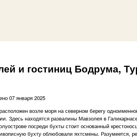
лей и гостиниц Бодрума, Ту
ено
07 января 2025
расположен возле моря на северном берегу одноименног
и. Здесь находятся развалины Мавзолея в Галикарнасе,
олуострове посреди бухты стоит основанный крестоносц
ивописную бухту облюбовали яхтсмены. Разумеется, ре